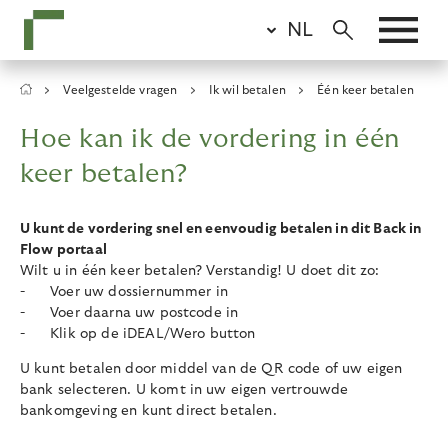
Skip
NL
to
main
content
Breadcrumb
Veelgestelde vragen
Ik wil betalen
Één keer betalen
Hoe kan ik de vordering in één
keer betalen?
U kunt de vordering snel en eenvoudig betalen in dit Back in
Flow portaal
Wilt u in één keer betalen? Verstandig! U doet dit zo:
- Voer uw dossiernummer in
- Voer daarna uw postcode in
- Klik op de iDEAL/Wero button
U kunt betalen door middel van de QR code of uw eigen
bank selecteren. U komt in uw eigen vertrouwde
bankomgeving en kunt direct betalen.